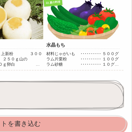
まみ●皮山の芋（すりおろしたもの）
22.夏の料理
60g砂
糖 90g上
新粉 ...
水晶もち
分）上新粉 ３００
材料じゃがいも ･･････････ ５００グ
５０ｇ山の
ラム片栗粉 ･･････････ １００グ
０ｇ卵白 ４
ラム砂糖 ･･････････ １０グラ
００～２５０cc
ムきな粉 ･･････････ １５グラム
量●作り方上新粉、
塩 少々作り方小麦粉は水で、耳たぶく
かける。山の芋をおろ
らいの固さに...
し、すり鉢でする。２
ントを書き込む