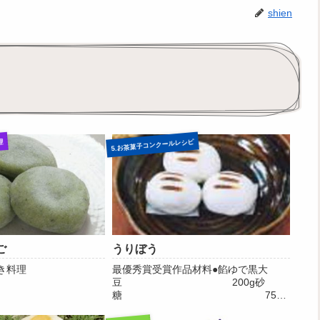
shien
5.お茶菓子コンクールレシピ
理
ご
うりぼう
き料理
最優秀賞受賞作品材料●餡ゆで黒大
豆 200g砂
糖 75g
塩 1つ