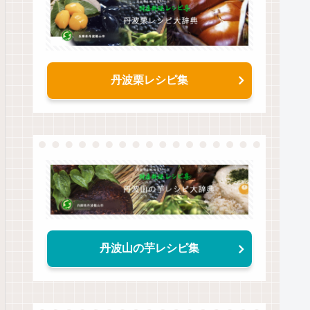
丹波栗レシピ集
丹波山の芋レシピ集