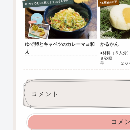
350g 塩 ･･････････ 少々作り方...
2.作って食べて伝えよう おうちでクッキング集
4
13.丹波山の芋
ゆで卵とキャベツのカレーマヨ和
かるかん
え
●材料（５人
ｇ砂糖 ２
芋 ２０
個分水 ２
サラダ油 適
砂糖をふるいに
し金ですりおろ
に...
コメント
コメ