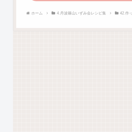
ホーム
4.丹波篠山いずみ会レシピ集
42.