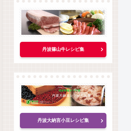
丹波篠山牛レシピ集
丹波大納言小豆レシピ集