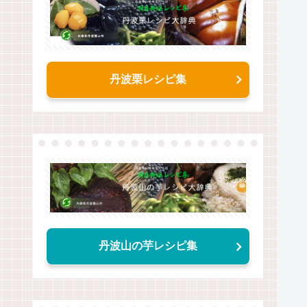
丹波栗レシピ集
丹波山の芋レシピ集