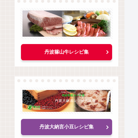
丹波篠山牛レシピ集
丹波大納言小豆レシピ集