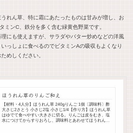
ほうれん草、特に霜にあたったものは甘みが増し、お
タミンC、鉄分を多く含む緑黄色野菜です。
料理にも使えますが、サラダやバター炒めなどの洋風
といっしょに食べるのでビタミンAの吸収もよくなり
おためしください。
ほうれん草のりんご和え
【材料・4人分】ほうれん草 240gりんご 1個〔調味料〕酢
大さじ2さとう 小さじ2塩 小さじ1/4【作り方】ほうれん草
はゆでて食べやすい大きさに切る。りんごは皮をむき、塩
水につけてからすりおろし、調味料とあわせてほうれん草
を和える。