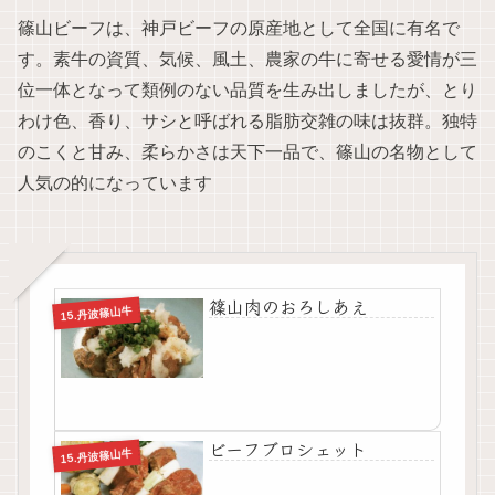
篠山ビーフは、神戸ビーフの原産地として全国に有名で
す。素牛の資質、気候、風土、農家の牛に寄せる愛情が三
位一体となって類例のない品質を生み出しましたが、とり
わけ色、香り、サシと呼ばれる脂肪交雑の味は抜群。独特
のこくと甘み、柔らかさは天下一品で、篠山の名物として
人気の的になっています
篠山肉のおろしあえ
15.丹波篠山牛
ビーフブロシェット
15.丹波篠山牛