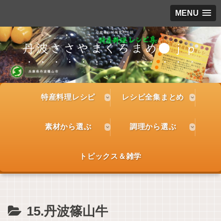
MENU
丹波ささやまくろまめ●ｊｐ
特産料理レシピ
レシピ全集まとめ
素材から選ぶ
調理から選ぶ
トピックス＆雑学
15.丹波篠山牛