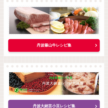
丹波篠山牛レシピ集
丹波大納言小豆レシピ集