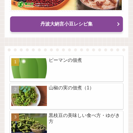
丹波大納言小豆レシピ集
ピーマンの佃煮
山椒の実の佃煮（1）
黒枝豆の美味しい食べ方・ゆがき
方