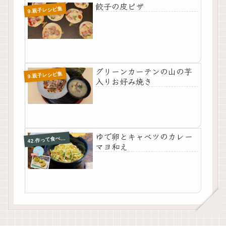
餃子の皮ピザ
9.親子レシピ集
グリーンカーテンの山の芋
9.親子レシピ集
入りお好み焼き
ゆで卵とキャベツのカレー
2.作って食べて伝えよう おうちでクッキング集
4
マヨ和え