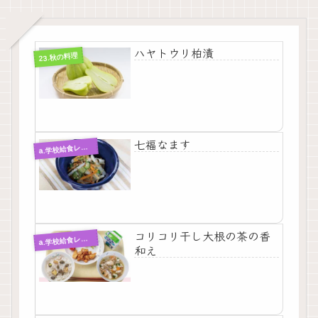
ハヤトウリ柏漬
23.秋の料理
七福なます
a
.学校給食レシピ
コリコリ干し大根の茶の香
a
.学校給食レシピ
和え