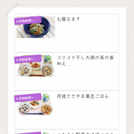
七福なます
a
.学校給食レシピ
コリコリ干し大根の茶の香
a
.学校給食レシピ
和え
丹波ささやま黒豆ごはん
a
.学校給食レシピ