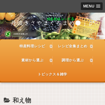
MENU
丹波ささやまくろまめ●ｊｐ
特産料理レシピ
レシピ全集まとめ
素材から選ぶ
調理から選ぶ
トピックス＆雑学
和え物