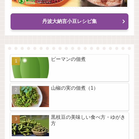
丹波大納言小豆レシピ集
ピーマンの佃煮
山椒の実の佃煮（1）
黒枝豆の美味しい食べ方・ゆがき
方