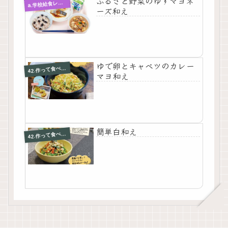
ふるさと野菜のゆずマヨネ
a
.学校給食レシピ
ーズ和え
ゆで卵とキャベツのカレー
2.作って食べて伝えよう おうちでクッキング集
4
マヨ和え
簡単白和え
2.作って食べて伝えよう おうちでクッキング集
4