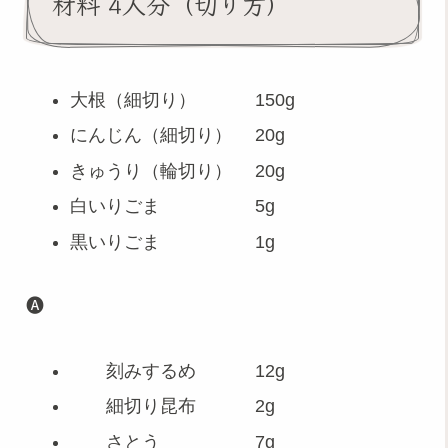
材料 4人分（切り方）
大根（細切り） 150g
にんじん（細切り） 20g
きゅうり（輪切り） 20g
白いりごま 5g
黒いりごま 1g
🅐
刻みするめ 12g
細切り昆布 2g
さとう 7g