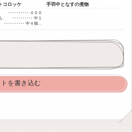
トコロッケ
手羽中となすの煮物
･････････ ４００
･･････････ 中１
････････ 中４個玉
･････ 中１個にんじ
････ 小１個卵 ...
ントを書き込む