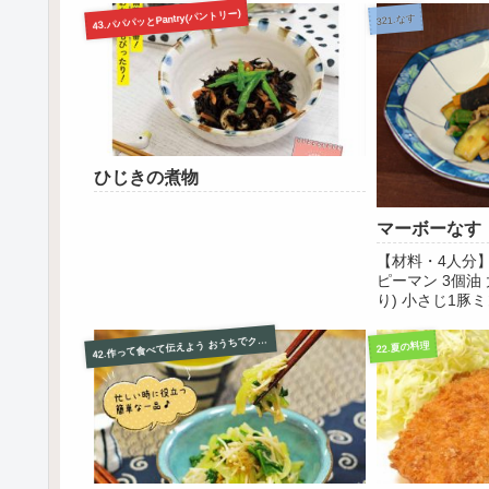
43.パパパッとPantry(パントリー)
321.なす
ひじきの煮物
マーボーなす
【材料・4人分】
ピーマン 3個油
り) 小さじ1豚ミ
2〔調味料〕水
素 少々みそ 大
2.作って食べて伝えよう おうちでクッキング集
4
22.夏の料理
板醤 小さじ1.
ま...