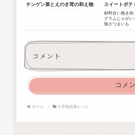
チンゲン菜とえのき茸の和え物
スイートポテ
材料合い挽き肉 ･
グラムじゃがいも 
個さつまいも ･･
ねぎ ･････
ん ･･････
コメント
コメ
ホーム
a.学校給食レシピ