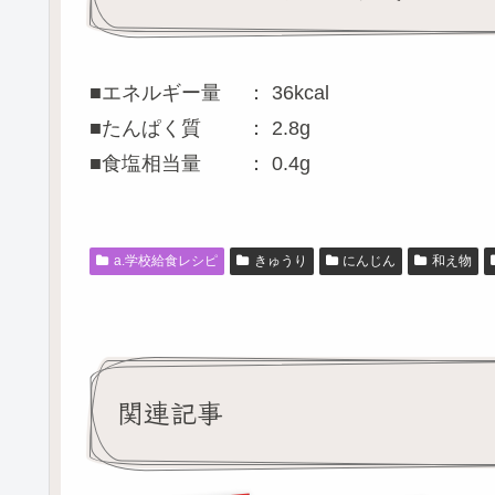
■エネルギー量 ： 36kcal
■たんぱく質 ： 2.8g
■食塩相当量 ： 0.4g
a.学校給食レシピ
きゅうり
にんじん
和え物
関連記事