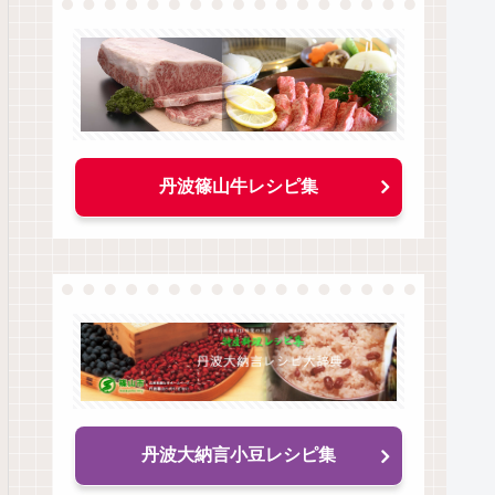
丹波篠山牛レシピ集
丹波大納言小豆レシピ集