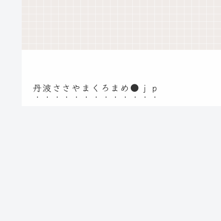
丹波ささやまくろまめ●ｊｐ