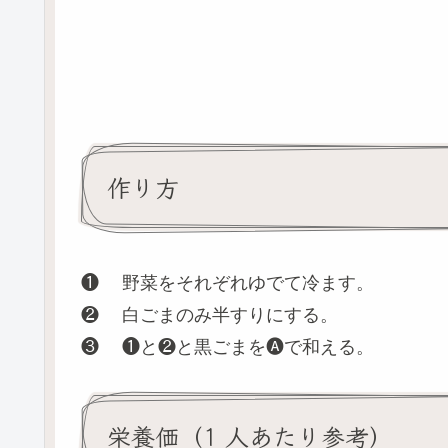
作り方
❶ 野菜をそれぞれゆでて冷ます。
❷ 白ごまのみ半すりにする。
❸ ❶と❷と黒ごまを🅐で和える。
栄養価（1 人あたり参考）