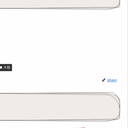
大根
shien