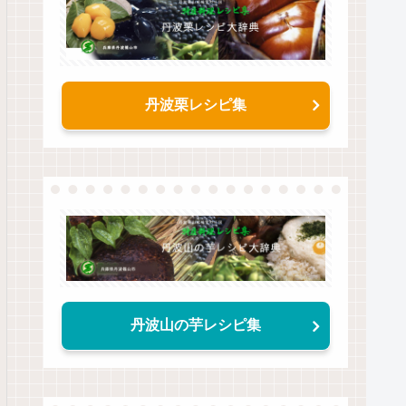
丹波栗レシピ集
丹波山の芋レシピ集