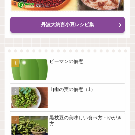
丹波大納言小豆レシピ集
ピーマンの佃煮
山椒の実の佃煮（1）
黒枝豆の美味しい食べ方・ゆがき
方