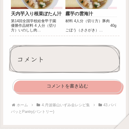
天内芋入り根菜ぼたん汁
霧芋の雲海汁
第14回全国学校給食甲子園
材料 4人分（切り方）豚肉
優勝作品材料 4 人分（切り
40g
方）いのしし肉
ごぼう（ささがき）
60gごぼう
32gにんじん（5㎜
（ささがき） 60gに
いちょう切り） 40g大根（1㎝
んじん（5㎜いちょう切り）
いちょう切り） 60g厚揚
60g大根（1㎝いちょう切
げ（一口大）
り） 80g天内芋（1㎝いち
60gつきこんにゃく
コメント
ょう切り） 80g焼きどう...
20g霧...
コメントを書き込む
ホーム
4.丹波篠山いずみ会レシピ集
43.パパ
パッとPantry(パントリー)