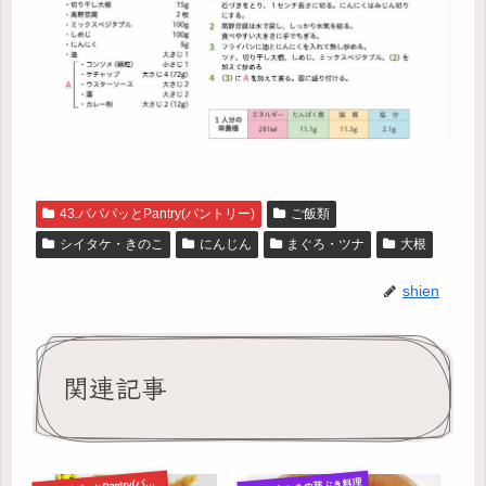
43.パパパッとPantry(パントリー)
ご飯類
シイタケ・きのこ
にんじん
まぐろ・ツナ
大根
shien
関連記事
3.パパパッとPantry(パントリー)