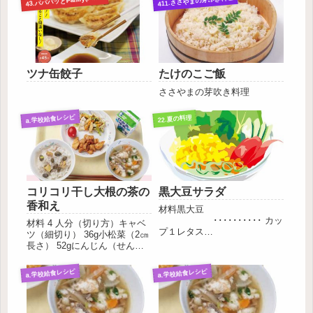
411.ささやまの芽ぶき料理
4
ツナ缶餃子
たけのこご飯
ささやまの芽吹き料理
a.学校給食レシピ
22.夏の料理
コリコリ干し大根の茶の
黒大豆サラダ
香和え
材料黒大豆
･･････････ カッ
材料 4 人分（切り方）キャベ
プ１レタス
ツ（細切り） 36g小松菜（2㎝
･･････････ １個
長さ） 52gにんじん（せん切
シーチキン（缶）
り） 20g切り干し大根 18g油
･･････････ １缶スライスハム
揚げ（短冊切り） 16g🅐
a.学校給食レシピ
a.学校給食レシピ
･･････････ ５枚マヨネ
さとう 8g 酢 9g うすく
ーズ ･･････････ 適
ちしょうゆ 8g 粉茶 1.6g作
量作...
り方❶ 切り...