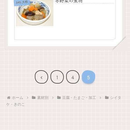
冬野菜の煮物
345.大根
前
1
4
5
へ
ホーム
素材別
豆腐・たまご・加工
シイタ
ケ・きのこ