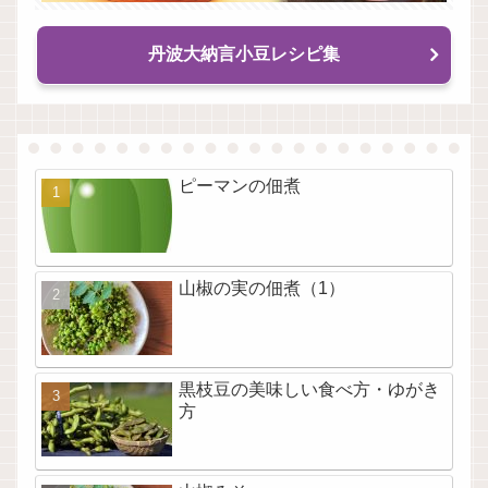
丹波大納言小豆レシピ集
ピーマンの佃煮
山椒の実の佃煮（1）
黒枝豆の美味しい食べ方・ゆがき
方