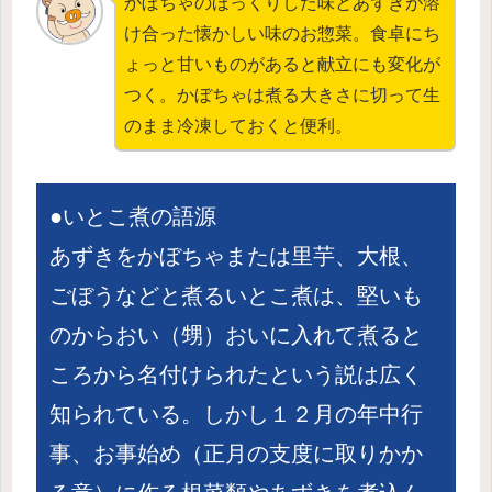
かぼちゃのほっくりした味とあずきが溶
け合った懐かしい味のお惣菜。食卓にち
ょっと甘いものがあると献立にも変化が
つく。かぼちゃは煮る大きさに切って生
のまま冷凍しておくと便利。
●いとこ煮の語源
あずきをかぼちゃまたは里芋、大根、
ごぼうなどと煮るいとこ煮は、堅いも
のからおい（甥）おいに入れて煮ると
ころから名付けられたという説は広く
知られている。しかし１２月の年中行
事、お事始め（正月の支度に取りかか