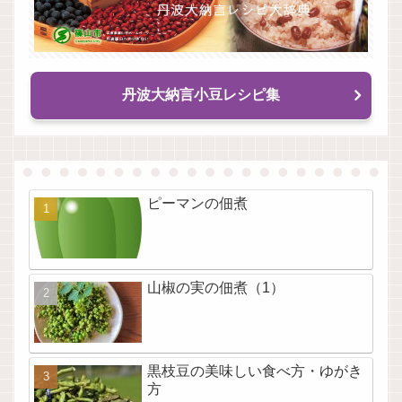
丹波大納言小豆レシピ集
ピーマンの佃煮
山椒の実の佃煮（1）
黒枝豆の美味しい食べ方・ゆがき
方