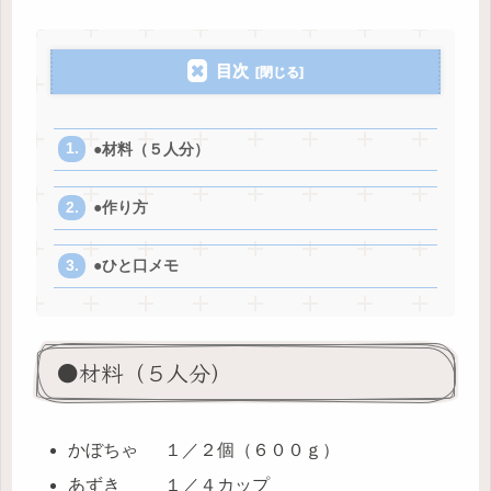
目次
●材料（５人分）
●作り方
●ひと口メモ
●材料（５人分）
かぼちゃ １／２個（６００ｇ）
あずき １／４カップ