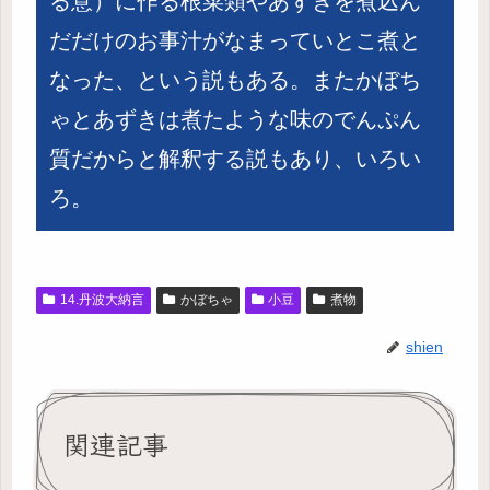
る意）に作る根菜類やあずきを煮込ん
だだけのお事汁がなまっていとこ煮と
なった、という説もある。またかぼち
ゃとあずきは煮たような味のでんぷん
質だからと解釈する説もあり、いろい
ろ。
14.丹波大納言
かぼちゃ
小豆
煮物
shien
関連記事