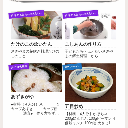
1.子どもたちへ伝えたいささやまの郷土料理
1.子どもたちへ伝えたいささやまの郷土料理
4
4
たけのこの炊いたん
こしあんの作り方
ささやまの芽吹き料理たけの
子どもたちへ伝えたいささや
このこと
まの郷土料理 から
14.丹波大納言
322.ピーマン
あずきがゆ
●材料（４人分）米 １
五目炒め
カップあずき １カップ餅
適宜● 作り方あずき
【材料・4人分】かぼちゃ
はきれいに洗って鍋に入れ、
200gにんじん 100gピーマン 4
あずきの５倍の水を加えて強
個鶏ミンチ 100g油 大さじ1し
火にかけ、沸騰したら、ゆで
ょうゆ 大さじ2酒 大さじ2【作