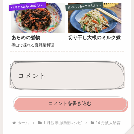
汁を捨て、再び５倍の水を加
り方】かぼちゃ、にんじん、
1.子どもたちへ伝えたいささやまの郷土料理
2.作って食べて伝えよう おうちでクッキング集
4
4
えて沸騰したら火を弱めて、
ピーマンはそれぞれ皮や種を
あずきが踊らない程度の...
とり、１．５cm角に切る。か
ぼちゃとにんじんは堅めにゆ
でて...
あらめの煮物
切り干し大根のミルク煮
篠山で採れる夏野菜料理
コメント
コメントを書き込む
ホーム
1.丹波篠山特産レシピ
14.丹波大納言