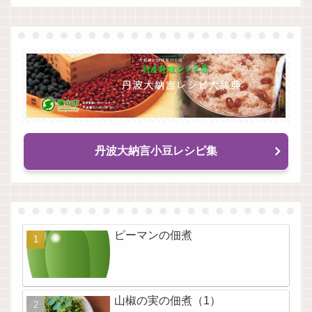
丹波大納言小豆レシピ集
ピーマンの佃煮
山椒の実の佃煮（1）