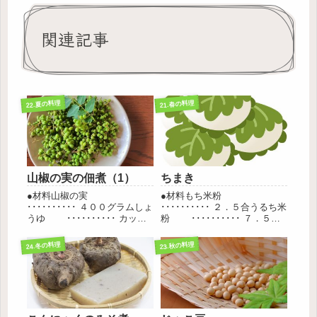
関連記事
22.夏の料理
21.春の料理
山椒の実の佃煮（1）
ちまき
●材料山椒の実
●材料もち米粉
･･････････ ４００グラムしょ
･･････････ ２．５合うるち米
うゆ ･･････････ カップ
粉 ･･････････ ７．５合
２みりん ･･････････
塩 ･･････････
カップ １/２酒
大さじ１．５砂糖
24.冬の料理
23.秋の料理
･･････････ カッ
･･････････ １００グラム片栗
プ １/２化学調味料
粉 ･･････････ 大...
･･････････ 少々●...