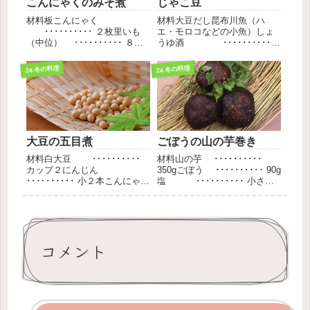
こんにゃくのみそ煮
じゃこ豆
材料板こんにゃく
材料大豆だし昆布川魚（ハ
･･････････ ２枚里いも
エ・モロコなどの小魚）しょ
（中位） ･･････････ ８個
うゆ酒 ･･････････
白みそ（甘□） ･･････････
少々梅干し ･･････････
150gだし汁
２個月桂樹の葉 ･･････････
24.冬の料理
24.冬の料理
･･････････ 大さじ
２枚みりん ･･････････
２しょうゆ
少々作り方大豆を洗って一晩
･･････････ 大さじ１
水につける。...
砂糖...
大豆の五目煮
ごぼうの山の芋巻き
材料白大豆 ･･････････
材料山の芋 ･･････････
カップ２にんじん
350gごぼう ･･････････ 90g
･･････････ 小２本こんにゃく
塩 ･･････････ 小さじ
･･････････ ３丁里芋
1/2しょうゆ ･･････････ 大さ
･･････････ ８個ごぼう
じ２みりん ･･････････ 大
･･････････ 小３本だし昆布
さじ２だし汁 ･･････････
･･････････ 20...
1...
コメント