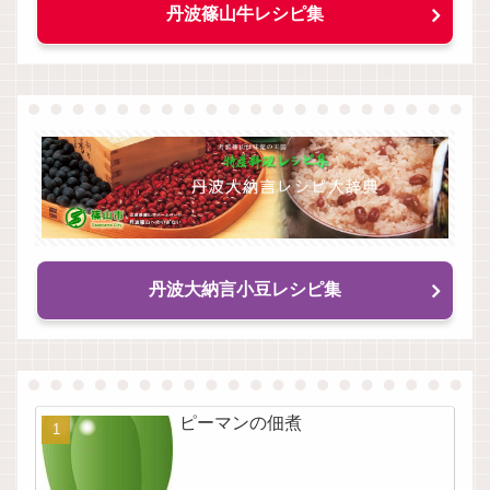
丹波篠山牛レシピ集
丹波大納言小豆レシピ集
ピーマンの佃煮