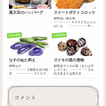
黒大豆のハンバーグ
スイートポテトコロッケ
材料合い挽き肉
･･････････ ４００グラムじゃ
がいも ･･････････ 中１
個さつまいも ･･････････
中４個玉ねぎ
23.秋の料理
22.夏の料理
･･････････ 中１個にんじ
ん ･･････････ 小１個
卵 ...
なすのぬた和え
ズイキの茎の煮物
材料なす
材料赤ズイキの茎（または干
･･････････ ３個黒大豆の枝
しズイキ） ･･････････ ２わ
豆 ･･････････ ３００グラ
白大豆または黒大豆
ム砂糖 ･･････････
･･････････ 少々番茶
大さじ５塩
･･････････ １．５カップみり
･･････････ 小さじ１/２作り
ん ･･････････ 少量作り方し
方なすは一口なすといって小
ょうゆ・砂糖・酒・梅干し・
さいなすを丸のまま...
細かく切ったショウガ...
コメント