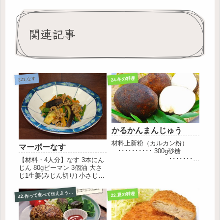
関連記事
24.冬の料理
321.なす
かるかんまんじゅう
材料上新粉（カルカン粉）
マーボーなす
･･････････ 300g砂糖
････････
【材料・4人分】なす 3本にん
･･ 250g山の芋
じん 80gピーマン 3個油 大さ
･･････････
じ1生姜(みじん切り) 小さじ1
200g卵白
豚ミンチ 60g油 小さじ2〔調味
････････
料〕水 大さじ4鶏がらスープ
2.作って食べて伝えよう おうちでクッキング集
4
22.夏の料理
･･ ４個分
の素 少々みそ 大さじ1さとう
水 ...
小さじ1豆板醤 小さじ1.5水溶
き片栗粉 適量ごま...