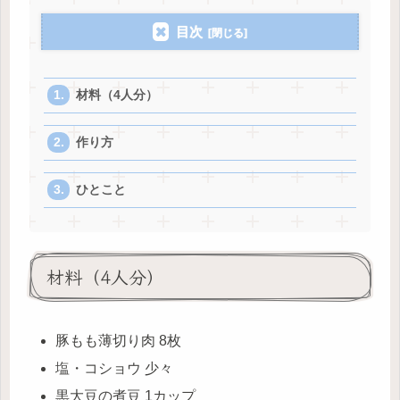
目次
材料（4人分）
作り方
ひとこと
材料（4人分）
豚もも薄切り肉 8枚
塩・コショウ 少々
黒大豆の煮豆 1カップ