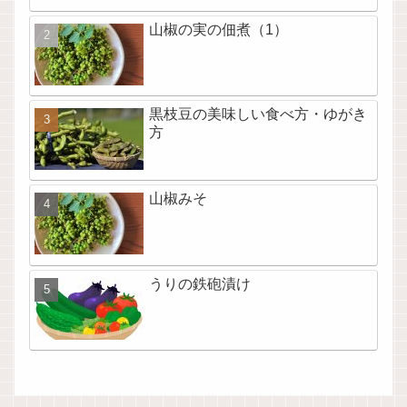
山椒の実の佃煮（1）
黒枝豆の美味しい食べ方・ゆがき
方
山椒みそ
うりの鉄砲漬け