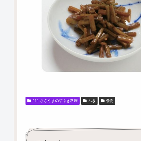
411.ささやまの芽ぶき料理
ふき
煮物