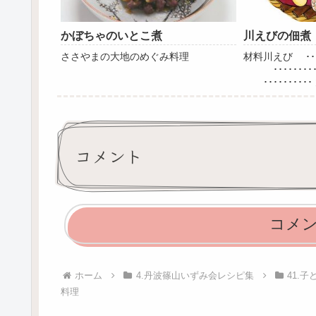
かぼちゃのいとこ煮
川えびの佃煮
ささやまの大地のめぐみ料理
材料川えび ････
････････
･････････
･････････
度ゆがく。鍋に
入れて煮立たせる
コメント
コメ
ホーム
4.丹波篠山いずみ会レシピ集
41.
料理