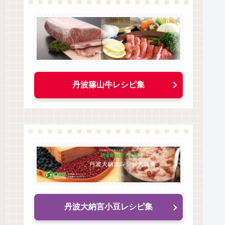
丹波篠山牛レシピ集
丹波大納言小豆レシピ集