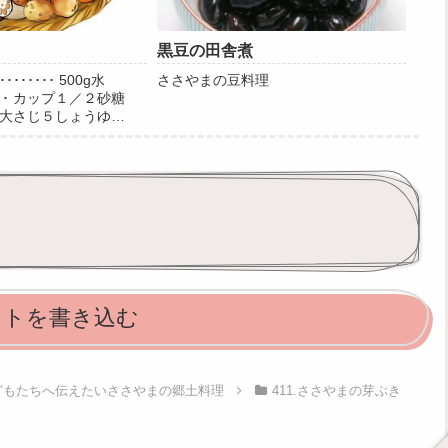
黒豆の田舎煮
･･････ 500g水
ささやまの豆料理
･･ カップ１／２砂糖
･ 大さじ５しょうゆ
･ 大さじ５作り方川えびを一
水、砂糖、しょうゆを
。（２...
ントを書き込む
子どもたちへ伝えたいささやまの郷土料理
411.ささやまの芽ぶき