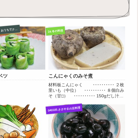
2.作って食べて伝えよう おうちでクッキング集
4
24.冬の料理
ベツ
こんにゃくのみそ煮
材料板こんにゃく ･･････････ ２枚
里いも（中位） ･･････････ ８個白み
そ（甘□） ･･････････ 150gだし汁
･･････････ 大さじ２しょう
ゆ ･･････････ 大さじ１砂糖...
040105.ささやまの豆料理