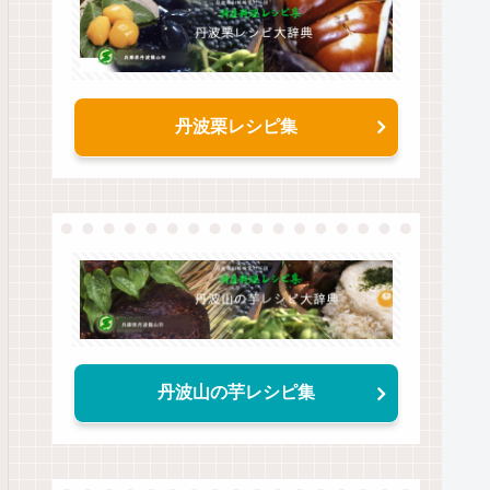
丹波栗レシピ集
丹波山の芋レシピ集