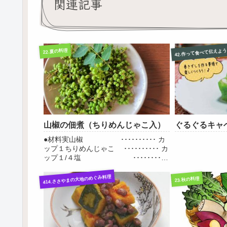
関連記事
22.夏の料理
山椒の佃煮（ちりめんじゃこ入）
ぐるぐるキャ
●材料実山椒 ･･････････ カ
ップ１ちりめんじゃこ ･･････････ カ
ップ１/４塩 ･･････････
カップ１しょうゆ ･･････････
カップ１/２みりん
414.ささやまの大地のめぐみ料理
23.秋の料理
････････...