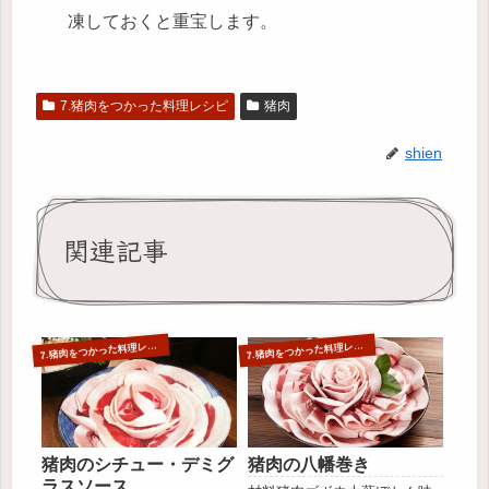
凍しておくと重宝します。
7.猪肉をつかった料理レシピ
猪肉
shien
関連記事
7
7
.猪肉をつかった料理レシピ
.猪肉をつかった料理レシピ
猪肉のシチュー・デミグ
猪肉の八幡巻き
ラスソース