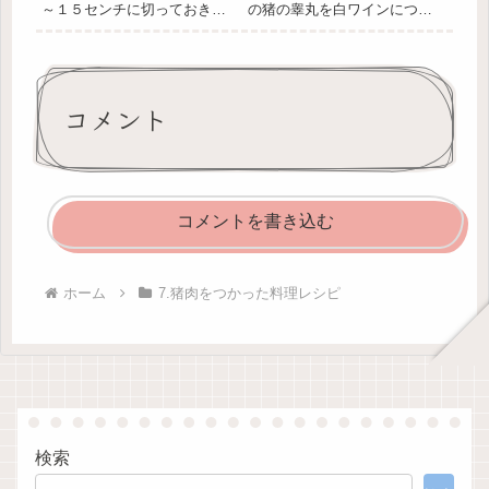
～１５センチに切っておきま
の猪の睾丸を白ワインにつけ
す。まな板に猪肉を広げ、青
ておき、ゆでます。皮をむい
ネギを５～６本芯にして巻い
たら５ミリ位の厚さにスライ
たら、端をつま楊子で留めて
スして、バターを溶かしたフ
塩を振ってから焼きます。焼
ライパンで炒めてください。
き方は好みによってフライパ
塩・コショウで味をととのえ
コメント
ンで転がすように焼いてもア
たら火を止めます。盛りつけ
ミの上...
は、サ...
コメントを書き込む
ホーム
7.猪肉をつかった料理レシピ
検索