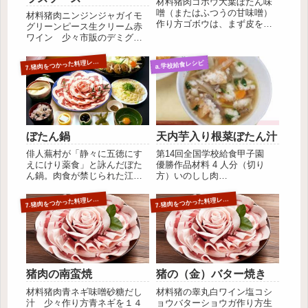
材料猪肉ゴボウ大葉ぼたん味
噌（またはふつうの甘味噌）
材料猪肉ニンジンジャガイモ
作り方ゴボウは、まず皮をむ
グリーンピース生クリーム赤
き１０センチ位の長さに切り
ワイン 少々市販のデミグラ
揃えます。さらに縦４つ割り
スソース作り方ニンジン・ジ
にし、水につけてアクを抜
ャガイモは、５～６センチ長
7
.猪肉をつかった料理レシピ
a.学校給食レシピ
き、すまし汁よりやや濃いめ
さに切り紡錘型にします。猪
の煮汁でたいて、下味をつけ
肉は固まりのものを求め、一
ておきましょう。次に、猪肉
口大に切りわけます。まず、
をまな板...
赤ワインをふりかけて猪肉の
表面を...
ぼたん鍋
天内芋入り根菜ぼたん汁
俳人蕪村が「静々に五徳にす
第14回全国学校給食甲子園
えにけり薬食」と詠んだぼた
優勝作品材料 4 人分（切り
ん鍋。肉食が禁じられた江戸
方）いのしし肉
時代にも「山鯨」と称され、
60gごぼう
寒さ厳しい冬の季節の栄養補
（ささがき） 60gに
7
7
.猪肉をつかった料理レシピ
.猪肉をつかった料理レシピ
給源として食べられた猪
んじん（5㎜いちょう切り）
肉。 煮込めば煮込むほど柔
60g大根（1㎝いちょう切
らかく、体が温まり、牛肉と
り） 80g天内芋（1㎝いち
比べてもビタミンＢ１が多
ょう切り） 80g焼きどう...
く、カルシウ...
猪肉の南蛮焼
猪の（金）バター焼き
材料猪肉青ネギ味噌砂糖だし
材料猪の睾丸白ワイン塩コシ
汁 少々作り方青ネギを１４
ョウバターショウガ作り方生