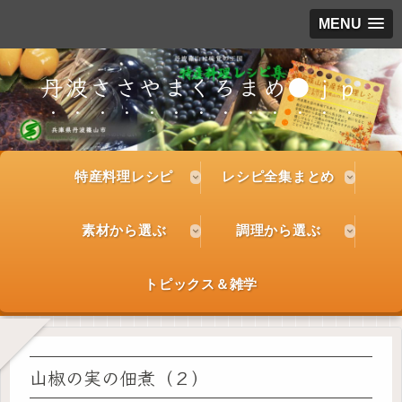
MENU
丹波ささやまくろまめ●ｊｐ
特産料理レシピ
レシピ全集まとめ
素材から選ぶ
調理から選ぶ
トピックス＆雑学
山椒の実の佃煮（２）