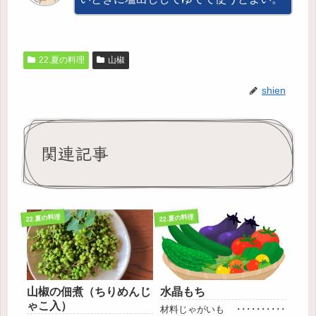
22.夏の料理
山椒
shien
関連記事
22.夏の料理
22.夏の料理
山椒の佃煮（ちりめんじ
水晶もち
ゃこ入）
材料じゃがいも ･･････････