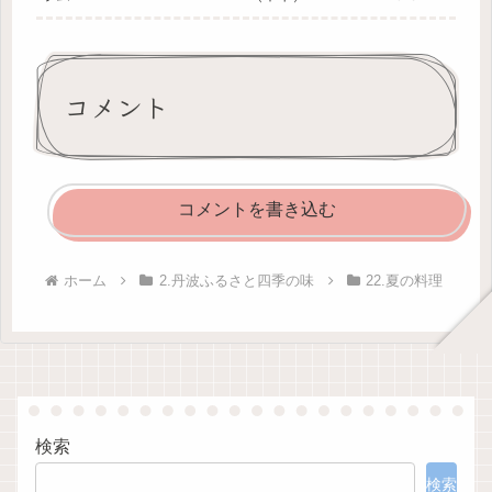
塩
グラムさらしの小袋
･･････････ ２０～３０グラム
･･････････ ５つ●作り方山椒
砂糖（氷砂糖）
の実は柔らかいうちに塩ゆで
･･････････ ２０
して（少し固くなったものは
０～３００グラム
炭酸を加えてゆでる）そのあ
コメント
酢
と、一晩...
･････...
コメントを書き込む
ホーム
2.丹波ふるさと四季の味
22.夏の料理
検索
検索