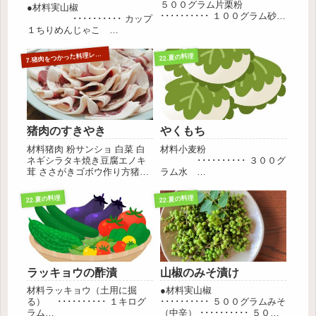
５００グラム片栗粉
●材料実山椒
･･････････ １００グラム砂
･･････････ カップ
糖 ･･････････ １０
１ちりめんじゃこ
グラムきな粉
･･････････ カップ１/４塩
･･････････ １５グラム
･･････････ カ
7
.猪肉をつかった料理レシピ
22.夏の料理
塩 少々作り方小麦粉は水で、
ップ１しょうゆ
耳たぶくらいの固さに...
･･････････ カップ１/２みり
ん ････････...
猪肉のすきやき
やくもち
材料猪肉 粉サンショ 白菜 白
材料小麦粉
ネギシラタキ焼き豆腐エノキ
･･････････ ３００グ
茸 ささがきゴボウ作り方猪肉
ラム水
に粉サンショをまぶしておき
･･････････ ２００
ます。次に白菜は５センチ幅
～３００グラムえんどうあ
22.夏の料理
22.夏の料理
のぶつ切りに、白ネギは１セ
ん ･･････････ ２００グラ
ンチ幅のななめ切りにしま
ムみょうがの葉 ･･････････
す。シラタキは下ゆでし、適
適宜作り方小麦粉は水で、耳
当に包丁を入れておいてくだ
たぶくらいの固...
さ...
ラッキョウの酢漬
山椒のみそ漬け
材料ラッキョウ（土用に掘
●材料実山椒
る） ･･････････ １キログ
･･････････ ５００グラムみそ
ラム
（中辛） ･･････････ ５００